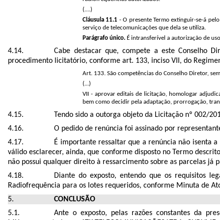
(....)
Cláusula 11.1
- O presente Termo extinguir-se-á pel
serviço de telecomunicações que dela se utiliza.
Parágrafo único.
É intransferível a autorização de u
Cabe destacar que
,
compete a este Conselho Dire
procedimento licitatório, conforme art. 133, inciso VII, do Regim
Art. 133. São competências do Conselho Diretor, sem
(...)
VII - aprovar editais de licitação, homologar adjud
bem como decidir pela adaptação, prorrogação, trans
Tendo sido a outorga
objeto da Licitação nº 002/2
O pedido de renúncia foi assinado por
representant
É importante ressaltar que a renúncia não isenta 
válido esclarecer, ainda, que conforme disposto no Termo descrito
não possui qualquer direito à ressarcimento sobre as parcelas já p
Diante do exposto, entendo que os requisitos le
Radiofrequência para os lotes requeridos, conforme Minuta de Ato
CONCLUSÃO
Ante o exposto, pelas razões constantes da pre