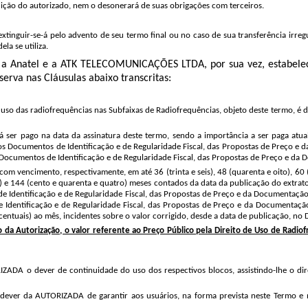
ição do autorizado, nem o desonerará de suas obrigações com terceiros.
extinguir-se-á pelo advento de seu termo final ou no caso de sua transferência ir
a se utiliza.​
 a Anatel e a
ATK TELECOMUNICAÇÕES LTDA
, por sua vez, estabel
erva nas Cláusulas abaixo transcritas
:
so das radiofrequências nas Subfaixas de Radiofrequências, objeto deste termo, é de 
 ser pago na data da assinatura deste termo, sendo a importância a ser paga atual
os Documentos de Identificação e de Regularidade Fiscal, das Propostas de Preço e
Documentos de Identificação e de Regularidade Fiscal, das Propostas de Preço e da 
com vencimento, respectivamente, em até 36 (trinta e seis), 48 (quarenta e oito), 60 (s
dois) e 144 (cento e quarenta e quatro) meses contados da data da publicação do extra
e Identificação e de Regularidade Fiscal, das Propostas de Preço e da Documentaçã
dentificação e de Regularidade Fiscal, das Propostas de Preço e da Documentação d
centuais) ao mês, incidentes sobre o valor corrigido, desde a data de publicação, no
da Autorização, o valor referente ao Preço Público pela Direito de Uso de Radiofr
ADA o dever de continuidade do uso dos respectivos blocos, assistindo-lhe o dire
 dever da AUTORIZADA de garantir aos usuários, na forma prevista neste Termo e