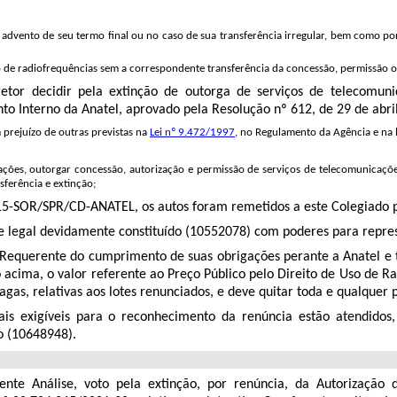
o advento de seu termo final ou no caso de sua transferência irregular, bem como p
so de radiofrequências sem a correspondente transferência da concessão, permissão ou
tor decidir pela extinção de outorga de serviços de telecomuni
ento Interno da Anatel, aprovado pela Resolução nº 612, de 29 de abr
 prejuízo de outras previstas na
Lei nº 9.472/1997
, no Regulamento da Agência e na l
icações, outorgar concessão, autorização e permissão de serviços de telecomunicaçõe
ferência e extinção;
015-SOR/SPR/CD-ANATEL, os autos foram remetidos a este Colegiado 
e legal devidamente constituído (
10552078
) com poderes para repre
a Requerente do cumprimento de suas obrigações perante a Anatel e
 acima, o valor referente ao Preço Público pelo Direito de Uso de Ra
agas, relativas aos lotes renunciados, e deve quitar toda e qualquer 
gais exigíveis para o reconhecimento da renúncia estão atendido
 (
10648948
).
sente Análise, voto
pela extinção, por renúncia, da
Autorização 