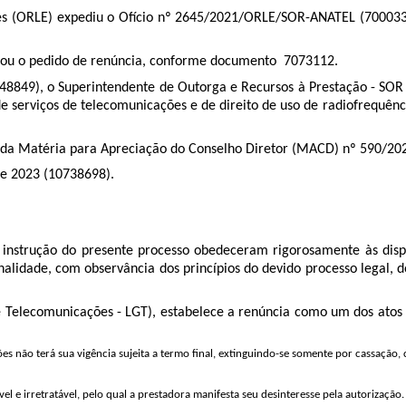
es (ORLE) expediu o Ofício nº 2645/2021/ORLE/SOR-ANATEL (
70003
izou o pedido de renúncia, conforme documento
7073112
.
48849), o Superintendente de Outorga e Recursos à Prestação - SOR 
 de serviços de telecomunicações
e de direito de uso de radiofrequên
o da Matéria para Apreciação do Conselho Diretor (MACD) nº 590/20
e 2023 (
10738698
).
 instrução do presente processo obedeceram rigorosamente às disp
inalidade, com observância dos princípios do devido processo legal, 
de Telecomunicações - LGT), estabelece a renúncia como um dos atos 
es não terá sua vigência sujeita a termo final, extinguindo-se somente por cassação
vel e irretratável, pelo qual a prestadora manifesta seu desinteresse pela autorização.