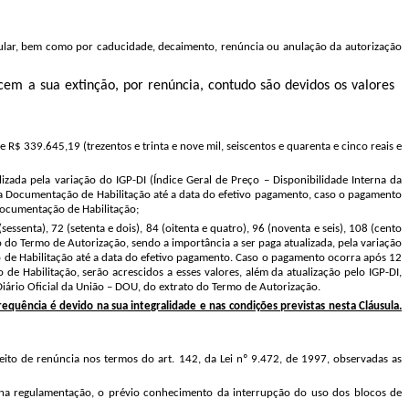
regular, bem como por caducidade, decaimento, renúncia ou anulação da autorização
ecem a sua extinção, por renúncia, contudo são devidos os valores
R$ 339.645,19 (trezentos e trinta e nove mil, seiscentos e quarenta e cinco reais e
izada pela variação do IGP-DI (Índice Geral de Preço – Disponibilidade Interna da
 da Documentação de Habilitação até a data do efetivo pagamento, caso o pagamento
Documentação de Habilitação;
essenta), 72 (setenta e dois), 84 (oitenta e quatro), 96 (noventa e seis), 108 (cento
to do Termo de Autorização, sendo a importância a ser paga atualizada, pela variação
o de Habilitação até a data do efetivo pagamento. Caso o pagamento ocorra após 12
e Habilitação, serão acrescidos a esses valores, além da atualização pelo IGP-DI,
 Diário Oficial da União – DOU, do extrato do Termo de Autorização.
equência é devido na sua integralidade e nas condições previstas nesta Cláusula.
ito de renúncia nos termos do art. 142, da Lei nº 9.472, de 1997, observadas as
 na regulamentação, o prévio conhecimento da interrupção do uso dos blocos de