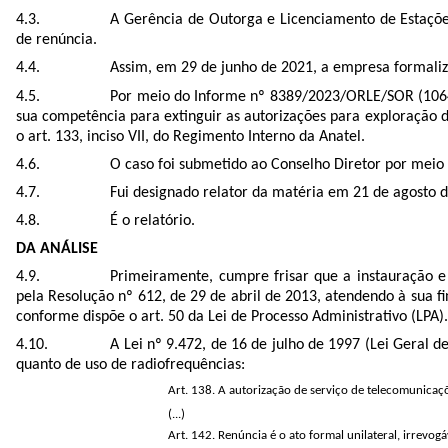
A
Gerência de Outorga e Licenciamento de Estaçõ
de renúncia.
Assim, em 29 de junho de 2021, a empresa formal
Por meio do Informe nº
8389/2023/ORLE/SOR
(106
sua competência para
extinguir as autorizações para exploração
o art. 133, inciso VII, do Regimento Interno da Anatel.
O caso foi submetido ao Conselho Diretor por mei
Fui designado relator da matéria em 21 de agosto d
É o relatório.
DA ANÁLISE
Primeiramente, cumpre frisar que a instauração e
pela Resolução nº 612, de 29 de abril de 2013, atendendo à sua f
conforme dispõe o art. 50 da
Lei de Processo Administrativo (
LPA).
A Lei nº 9.472, de 16 de julho de 1997 (Lei Geral 
quanto de uso de radiofrequências:
Art. 138. A autorização de serviço de telecomunicaçõ
(...)
Art. 142. Renúncia é o ato formal unilateral, irrevogá