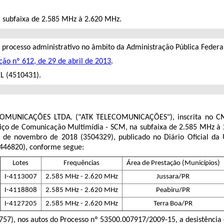
a subfaixa de
2.585 MHz à 2.620 MHz
.
o processo administrativo no âmbito da Administração Pública Federal
ção nº 612, de 29 de abril de 2013
.
L (4510431).
MUNICAÇÕES LTDA. ("ATK TELECOMUNICAÇÕES"), inscrita no CNP
rviço de Comunicação Multimídia - SCM, na subfaixa de 2.585 MHz à
1 de novembro de 2018
(
3504329
), publicado no Diário Oficial d
446820
), conforme segue:
Lotes
Frequências
Área de Prestação (Municípios)
I-4113007
2.585 MHz - 2.620 MHz
Jussara/PR
I-4118808
2.585 MHz - 2.620 MHz
Peabiru/PR
I-4127205
2.585 MHz - 2.620 MHz
Terra Boa/PR
757
), nos autos do Processo nº
53500.007917/2009-15,
a desistência