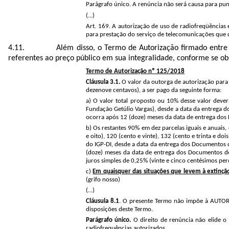
Parágrafo único. A renúncia não será causa para pun
(...)
Art. 169. A autorização de uso de radiofreqüências 
para prestação do serviço de telecomunicações que del
Além disso, o Termo de Autorização
firmado entre
referentes ao preço público em sua integralidade, conforme se obs
Termo de Autorização nº 125/2018
Cláusula 3.1.
O valor da outorga de autorização para u
dezenove centavos), a ser pago da seguinte forma:
a) O valor total proposto ou 10% desse valor deverá
Fundação Getúlio Vargas), desde a data da entrega d
ocorra após 12 (doze) meses da data de entrega dos 
b) Os restantes 90% em dez parcelas iguais e anuais, 
e oito), 120 (cento e vinte), 132 (cento e trinta e 
do IGP-DI, desde a data da entrega dos Documentos d
(doze) meses da data de entrega dos Documentos de I
juros simples de 0,25% (vinte e cinco centésimos per
c)
Em quaisquer das situações que levem à extinção 
(grifo nosso)
(...)
Cláusula 8.1
. O presente Termo não impõe à AUTORIZ
disposições deste Termo.
Parágrafo único.
O direito de renúncia não elide o
radiofrequências autorizados.