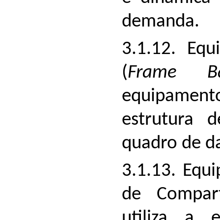
demanda.
3.1.12. Eq
(
Frame B
equipamen
estrutura 
quadro de da
3.1.13. Equ
de Compart
utiliza a 