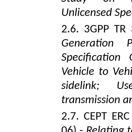
Unlicensed Spe
2.6. 3GPP TR 
Generation Pa
Specification
Vehicle to Veh
sidelink; U
transmission a
2.7. CEPT ERC
06) -
Relating 