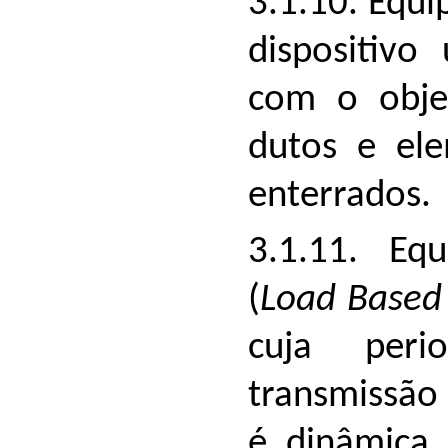
3.1.10. Equi
dispositiv
com o objet
dutos e ele
enterrados.
3.1.11. Eq
(
Load Based
cuja peri
transmissão
é dinâmica