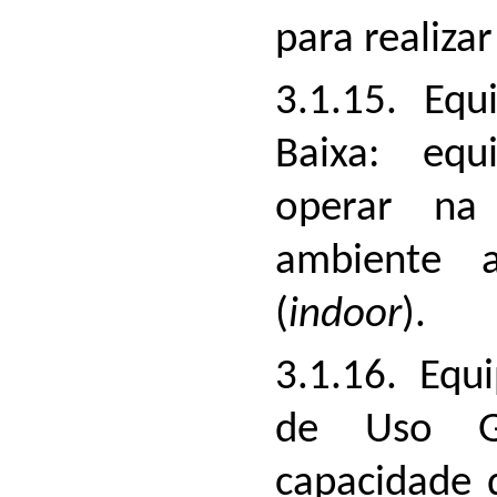
para realiza
3.1.15. Eq
Baixa: equ
operar na
ambiente a
(
indoor
).
3.1.16. Eq
de Uso Ge
capacidade d