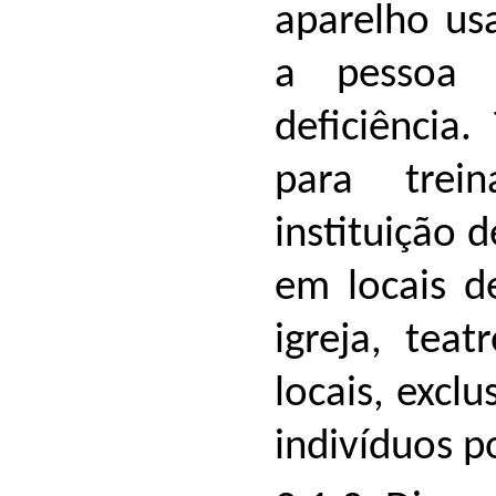
aparelho usa
a pessoa
deficiência.
para trei
instituição 
em locais d
igreja, tea
locais, excl
indivíduos p