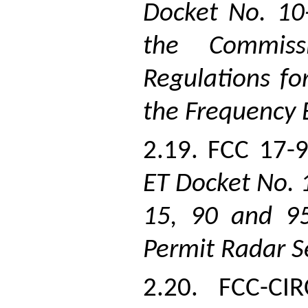
Docket No. 10
the Commiss
Regulations fo
the Frequency 
2.19. FCC 17-
ET Docket No. 
15, 90 and 95
Permit Radar S
2.20. FCC-CI