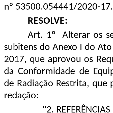
nº
53500.054441/2020-17
.
RESOLVE:
Art. 1º Alterar os s
subitens do Anexo I do At
2017, que aprovou os Requ
da Conformidade de Equi
de Radiação Restrita, que
redação:
"2. REFERÊNCIA