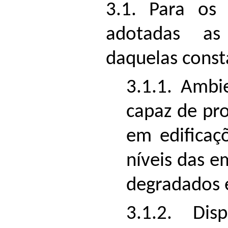
3.1. Para os 
adotadas as 
daquelas consta
3.1.1. Ambi
capaz de pr
em edificaç
níveis das e
degradados e
3.1.2. Dis