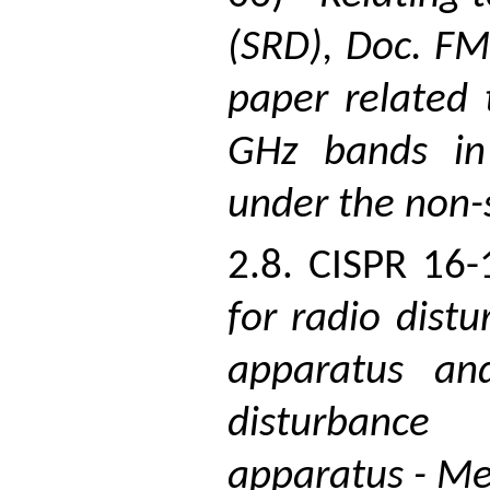
(SRD), Doc. FM
paper related
GHz bands in 
under the non-s
2.8. CISPR 16
for radio dis
apparatus an
disturbanc
apparatus - Me