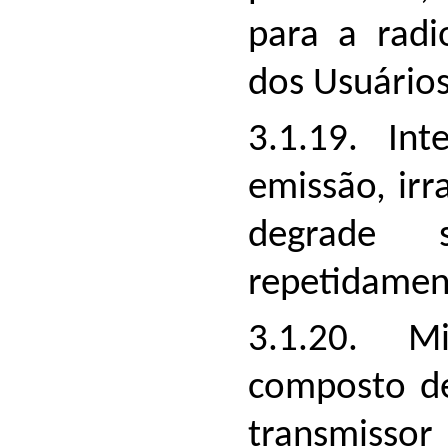
para a rad
dos Usuários
3.1.19. Inte
emissão, irr
degrade 
repetidamen
3.1.20. M
composto d
transmisso