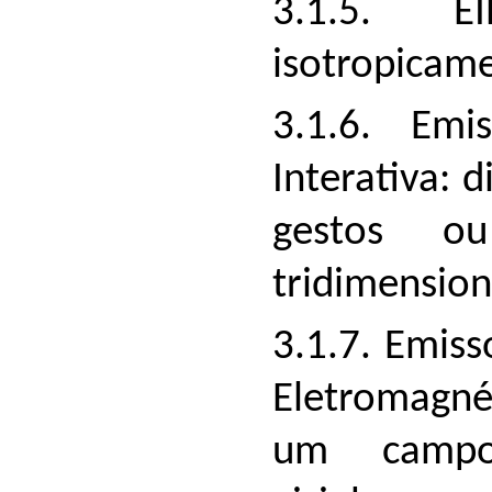
3.1.5. EI
isotropicame
3.1.6. Emi
Interativa: d
gestos o
tridimension
3.1.7. Emis
Eletromagnét
um campo