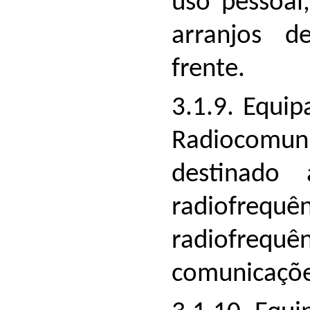
uso pessoal
arranjos d
frente.
3.1.9. Equi
Radiocomun
destinado
radiofre
radiofrequê
comunicaçõe