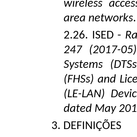
wireless acces
area networks
.
2.26. ISED -
Ra
247 (2017-05)
Systems (DTSs
(FHSs) and Li
(LE-LAN) Devic
dated May 20
3. DEFINIÇÕES