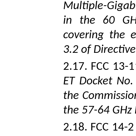
Multiple-Giga
in the 60 GH
covering the e
3.2 of Directi
2.17. FCC 13-1
ET Docket No. 
the Commission
the 57-64 GHz
2.18. FCC 14-2