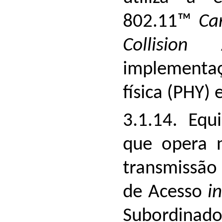
802.11™
Ca
Collisio
implementaç
física (PHY)
3.1.14. Equ
que opera n
transmissão 
de Acesso
i
Subordinad