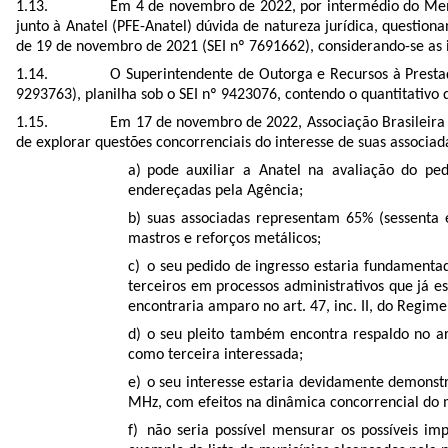
Em 4 de novembro de 2022, por intermédio do Mem
junto à Anatel (PFE-Anatel) dúvida de natureza jurídica, questi
de 19 de novembro de 2021 (SEI nº 7691662), considerando-se as 
O Superintendente de Outorga e Recursos à Pres
9293763), planilha sob o SEI nº 9423076, contendo o quantitativo 
Em 17 de novembro de 2022, Associação Brasileira 
de explorar questões concorrenciais do interesse de suas associad
pode auxiliar a Anatel na avaliação do pe
endereçadas pela Agência;
suas associadas representam 65% (sessenta 
mastros e reforços metálicos;
o seu pedido de ingresso estaria fundamentado 
terceiros em processos administrativos que já 
encontraria amparo no art. 47, inc. II, do Regim
o seu pleito também encontra respaldo no art
como terceira interessada;
o seu interesse estaria devidamente demonstr
MHz, com efeitos na dinâmica concorrencial do m
não seria possível mensurar os possíveis i