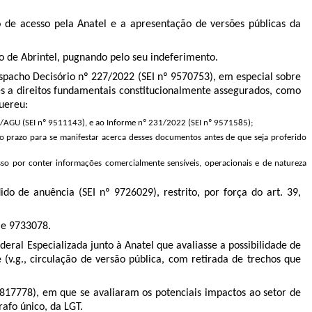
de acesso pela Anatel e a apresentação de versões públicas da
do de Abrintel, pugnando pelo seu indeferimento.
spacho Decisório nº 227/2022 (SEI nº 9570753), em especial sobre
s a direitos fundamentais constitucionalmente assegurados, como
quereu:
F/AGU (SEI nº 9511143), e ao Informe nº 231/2022 (SEI nº 9571585);
do prazo para se manifestar acerca desses documentos antes de que seja proferido
sso por conter informações comercialmente sensíveis, operacionais e de natureza
o de anuência (SEI nº 9726029), restrito, por força do art. 39,
7 e 9733078.
ral Especializada junto à Anatel que avaliasse a possibilidade de
v.g., circulação de versão pública, com retirada de trechos que
817778), em que se avaliaram os potenciais impactos ao setor de
afo único, da LGT.