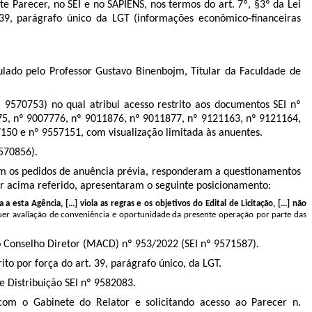
te Parecer, no SEI e no SAPIENS, nos termos do art. 7º, §3º da Lei
 39, parágrafo único da LGT (informações econômico-financeiras
ulado pelo Professor Gustavo Binenbojm, Titular da Faculdade de
.
9570753) no qual atribui acesso restrito
aos documentos SEI nº
5, nº 9007776, nº 9011876, nº 9011877, nº 9121163, nº 9121164,
50 e nº 9557151, com visualização limitada às anuentes.
9570856).
am os pedidos de anuência prévia, responderam a questionamentos
er acima referido, apresentaram o seguinte posicionamento:
ta Agência, [...] viola as regras e os objetivos do Edital de Licitação, [...] não
lquer avaliação de conveniência e oportunidade da presente operação por parte das
 Conselho Diretor (MACD) nº 953/2022 (SEI nº 9571587).
o por força do art. 39, parágrafo único, da LGT.
 Distribuição SEI nº 9582083.
com o Gabinete do Relator e solicitando acesso ao Parecer n.