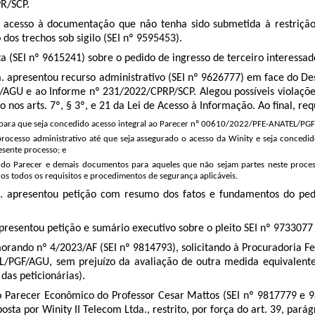
R/SCP.
acesso à documentação que não tenha sido submetida à restrição 
dos trechos sob sigilo (SEI nº 9595453).
a (SEI nº 9615241) sobre o pedido de ingresso de terceiro interessa
. apresentou recurso administrativo (SEI nº 9626777) em face do De
AGU e ao Informe nº 231/2022/CPRP/SCP. Alegou possíveis violaçõe
 nos arts. 7º, § 3º, e 21 da Lei de Acesso à Informação. Ao final, re
, para que seja concedido acesso integral ao Parecer nº 00610/2022/PFE-ANATEL/PG
processo administrativo até que seja assegurado o acesso da Winity e seja concedi
esente processo; e
ial do Parecer e demais documentos para aqueles que não sejam partes neste proce
dos todos os requisitos e procedimentos de segurança aplicáveis.
. apresentou petição com resumo dos fatos e fundamentos do pedid
apresentou petição e sumário executivo sobre o pleito SEI nº 973307
ndo nº 4/2023/AF (SEI nº 9814793), solicitando à Procuradoria Fede
L/PGF/AGU, sem prejuízo da avaliação de outra medida equivalente (
das peticionárias).
o Parecer Econômico do Professor Cesar Mattos (SEI nº 9817779 e 9
 por Winity II Telecom Ltda., restrito, por força do art. 39, parágr