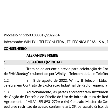
Processo nº 53500.303019/2022-54
Interessado: WINITY II TELECOM LTDA., TELEFONICA BRASIL S.A.
CONSELHEIRO
ALEXANDRE FREIRE
RELATÓRIO (MINUTA)
Trata-se de anuência prévia para celebração de Co
de
RAN
Sharing
”) submetido por Winity II Telecom Ltda., e Telefôni
Em 8 de agosto de 2022, Winity II Telecom Ltda. 
celebrarem Contrato de Exploração Industrial de Radiofrequência
Adicionalmente, as partes apresentaram instrumento
de Opção de Exercício de Direito de Uso de Infraestrutura de Re
Agreement – “MLA” (SEI 8931279); e (iv) Contrato Master de Ces
pediu-se restrição de acesso conforme art. 39, parágrafo único, d