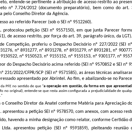
to, entende-se pertinente a atribuição de acesso restrito ao presen
ecreto nº 7.724/2012 (documento preparatório), bem como do art.
da pelo Conselho Diretor da Agência.
esso ao referido Parecer (sob o SEI nº 9512260).
. protocolou petição (SEI nº 9557150), em que junta Parecer form
), de acesso restrito, por força do art. 39, parágrafo único, da LGT)
 Competição, proferiu o Despacho Decisório nº 227/2022 (SEI nº 
931276, nº 8931277, nº 8931278, nº 8931279, nº 8931281, nº 900777
 9150522, nº 9150523, nº 9155152, nº 9155153, nº 9301177, nº 95571
eor do Despacho Decisório acima referido (SEI nº 9570852 e SEI nº 
º 231/2022/CFPR/SCP (SEI nº 9571585), as áreas técnicas analisar
eressado apresentado por Abrintel. Ao fim, e abalizando-se no Parec
 da PFE no sentido de que "
a operação em questão, da forma em que apresentada a es
rifo no original), entende-se que resta assim configurada a prejudicialidade de qua
."
o Conselho Diretor da Anatel conforme Matéria para Apreciação do
 apresentou a petição SEI nº 9578570, com anexos, com acesso restrit
uído, havendo a minha designação como relator, conforme Certidão de
tda. apresentou petição (SEI nº 9591859), pleiteando reunião 