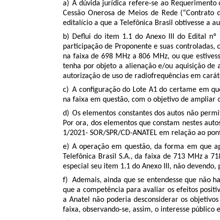
A dúvida jurídica refere-se ao Requerimento 
Cessão Onerosa de Meios de Rede (“Contrato
editalício a que a Telefônica Brasil obtivesse a
Deflui do item 1.1 do Anexo III do Edital n
participação de Proponente e suas controladas, 
na faixa de 698 MHz a 806 MHz, ou que estivess
tenha por objeto a alienação e/ou aquisição de
autorização de uso de radiofrequências em carát
A configuração do Lote A1 do certame em ques
na faixa em questão, com o objetivo de ampliar
Os elementos constantes dos autos não permite
Por ora, dos elementos que constam nestes autos
1/2021- SOR/SPR/CD-ANATEL em relação ao pon
A operação em questão, da forma em que apre
Telefônica Brasil S.A., da faixa de 713 MHz a 7
especial seu item 1.1 do Anexo III, não devendo,
Ademais, ainda que se entendesse que não ha
que a competência para avaliar os efeitos positi
a Anatel não poderia desconsiderar os objetivos
faixa, observando-se, assim, o interesse públic