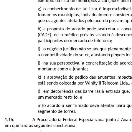
exemplo da lista de municípios alcançados pela 
o conhecimento de tal lista é imprescindível
tomam os municípios, individualmente considera
que os agentes afetados pelo acordo possam apr
a proposta de acordo pode acarretar a conc
(CADE), de remédios prévios visando à desconc
participantes do mercado de telefonia;
o negócio jurídico não se adequa plenamente a
a competitividade do setor, afastando
players
inc
na sua perspectiva, a concretização do acord
montante como a jusante;
a aprovação do pedido das anuentes impactari
está sendo colocada por Winity II Telecom Ltda., 
em decorrência das barreiras à entrada que,
um mercado restrito; e
o acordo a ser firmado deve atentar para qu
segmento de torres.
A Procuradoria Federal Especializada junto à Ana
em que traz as seguintes conclusões: