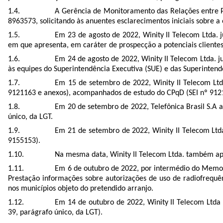
A Gerência de Monitoramento das Relações entre P
8963573, solicitando às anuentes esclarecimentos iniciais sobre 
Em 23 de agosto de 2022, Winity II Telecom Ltda. j
em que apresenta, em caráter de prospecção a potenciais cliente
Em 24 de agosto de 2022, Winity II Telecom Ltda. ju
às equipes do Superintendência Executiva (SUE) e das Superinten
Em 15 de setembro de 2022, Winity II Telecom Ltd
9121163 e anexos), acompanhados de estudo do CPqD (SEI nº 9121167
Em 20 de setembro de 2022, Telefônica Brasil S.A a
único, da LGT.
Em 21 de setembro de 2022, Winity II Telecom Ltda.
9155153).
Na mesma data, Winity II Telecom Ltda. também ap
Em 6 de outubro de 2022, por intermédio do Memor
Prestação informações sobre autorizações de uso de radiofrequên
nos municípios objeto do pretendido arranjo.
Em 14 de outubro de 2022, Winity II Telecom Ltda a
39, parágrafo único, da LGT).