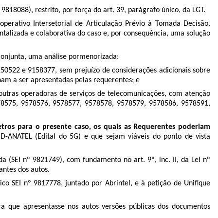
818088), restrito, por força do art. 39, parágrafo único, da LGT.
perativo Intersetorial de Articulação Prévio à Tomada Decisão,
talizada e colaborativa do caso e, por consequência, uma solução
conjunta, uma análise pormenorizada:
50522 e 9158377, sem prejuízo de considerações adicionais sobre
ham a ser apresentadas pelas requerentes; e
e outras operadoras de serviços de telecomunicações, com atenção
78575, 9578576, 9578577, 9578578, 9578579, 9578586, 9578591,
ros para o presente caso, os quais as Requerentes poderiam
D-ANATEL (Edital do 5G) e que sejam viáveis do ponto de vista
 (SEI nº 9821749), com fundamento no art. 9º, inc. II, da Lei nº
antes dos autos.
co SEI nº 9817778, juntado por Abrintel, e à petição de Unifique
ra que apresentasse nos autos versões públicas dos documentos