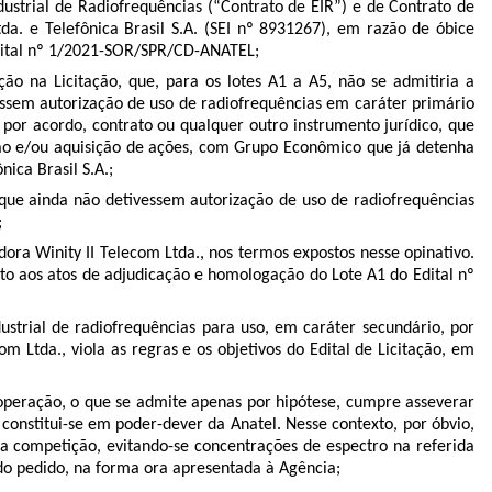
ustrial de Radiofrequências (“Contrato de EIR”) e de Contrato de
tda. e Telefônica Brasil S.A. (SEI nº 8931267), em razão de óbice
 Edital nº 1/2021-SOR/SPR/CD-ANATEL;
ão na Licitação, que, para os lotes A1 a A5, não se admitiria a
essem autorização de uso de radiofrequências em caráter primário
por acordo, contrato ou qualquer outro instrumento jurídico, que
ção e/ou aquisição de ações, com Grupo Econômico que já detenha
ica Brasil S.A.;
 que ainda não detivessem autorização de uso de radiofrequências
;
dora Winity II Telecom Ltda., nos termos expostos nesse opinativo.
to aos atos de adjudicação e homologação do Lote A1 do Edital nº
strial de radiofrequências para uso, em caráter secundário, por
 Ltda., viola as regras e os objetivos do Edital de Licitação, em
operação, o que se admite apenas por hipótese, cumpre asseverar
 constitui-se em poder-dever da Anatel. Nesse contexto, por óbvio,
r a competição, evitando-se concentrações de espectro na referida
 do pedido, na forma ora apresentada à Agência;