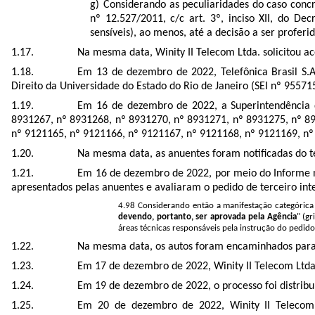
Considerando as peculiaridades do caso concre
nº 12.527/2011, c/c art. 3º, inciso XII, do D
sensíveis), ao menos, até a decisão a ser proferi
Na mesma data, Winity II Telecom Ltda. solicitou ac
Em 13 de dezembro de 2022, Telefônica Brasil S.A
Direito da Universidade do Estado do Rio de Janeiro (SEI nº 9557151
Em 16 de dezembro de 2022, a Superintendência de
8931267, nº 8931268, nº 8931270, nº 8931271, nº 8931275, nº 8
nº 9121165, nº 9121166, nº 9121167, nº 9121168, nº 9121169, nº
Na mesma data, as anuentes foram notificadas do t
Em 16 de dezembro de 2022, por meio do Informe n
apresentados pelas anuentes e avaliaram o pedido de terceiro int
4.98 Considerando então a manifestação categórica
devendo, portanto, ser aprovada pela Agência
" (g
áreas técnicas responsáveis pela instrução do pedido
Na mesma data, os autos foram encaminhados para 
Em 17 de dezembro de 2022, Winity II Telecom Ltda.
Em 19 de dezembro de 2022, o processo foi distrib
Em 20 de dezembro de 2022, Winity II Telecom L