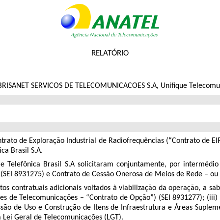
RELATÓRIO
, BRISANET SERVICOS DE TELECOMUNICACOES S.A, Unifique Telecomun
ntrato de Exploração Industrial de Radiofrequências (“Contrato de E
ca Brasil S.A.
e Telefônica Brasil S.A solicitaram conjuntamente, por intermédi
 (SEI 8931275) e Contrato de Cessão Onerosa de Meios de Rede – ou
s contratuais adicionais voltados à viabilização da operação, a sab
des de Telecomunicações – “Contrato de Opção”) (SEI 8931277); (iii
são de Uso e Construção de Itens de Infraestrutura e Áreas Suplem
a Lei Geral de Telecomunicações (LGT).