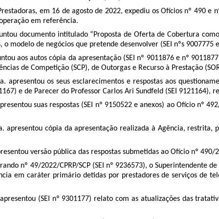
restadoras, em 16 de agosto de 2022, expediu os Ofícios nº 490 e
a operação em referência.
untou documento intitulado “Proposta de Oferta de Cobertura como Se
s, o modelo de negócios que pretende desenvolver (SEI nºs 9007775 
ntou aos autos cópia da apresentação (SEI nº 9011876 e nº 9011877 - 
dências de Competição (SCP), de Outorgas e Recurso à Prestação (S
a. apresentou os seus esclarecimentos e respostas aos questionam
) e de Parecer do Professor Carlos Ari Sundfeld (SEI 9121164), restr
presentou suas respostas (SEI nº 9150522 e anexos) ao Ofício nº 492
 apresentou cópia da apresentação realizada à Agência, restrita, p
resentou versão pública das respostas submetidas ao Ofício nº 490
ando nº 49/2022/CPRP/SCP (SEI nº 9236573), o Superintendente de 
cia em caráter primário detidas por prestadores de serviços de tel
presentou (SEI nº 9301177) relato com as atualizações das tratativas