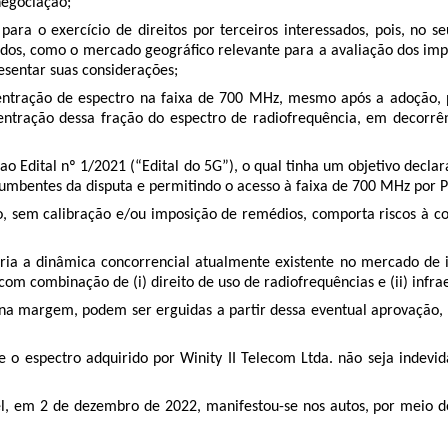
negociação;
 para o exercício de direitos por terceiros interessados, pois, no
dos, como o mercado geográfico relevante para a avaliação dos impa
esentar suas considerações;
entração de espectro na faixa de 700 MHz, mesmo após a adoção, 
entração dessa fração do espectro de radiofrequência, em decorrên
o Edital nº 1/2021 (“Edital do 5G”), o qual tinha um objetivo decla
umbentes da disputa e permitindo o acesso à faixa de 700 MHz por P
o, sem calibração e/ou imposição de remédios, comporta riscos à c
a a dinâmica concorrencial atualmente existente no mercado de inf
com combinação de (i) direito de uso de radiofrequências e (ii) infra
 na margem, podem ser erguidas a partir dessa eventual aprovação
e o espectro adquirido por Winity II Telecom Ltda. não seja indevi
tel, em 2 de dezembro de 2022, manifestou-se nos autos, por meio