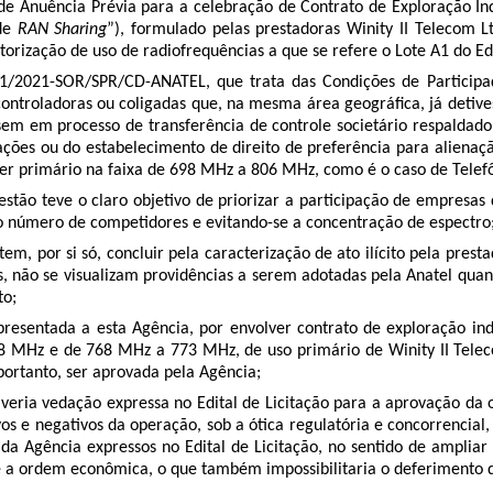
de Anuência Prévia para a celebração de Contrato de Exploração Ind
 de
RAN Sharing
”), formulado pelas prestadoras Winity II Telecom L
 autorização de uso de radiofrequências a que se refere o Lote A1 do
º 1/2021-SOR/SPR/CD-ANATEL, que trata das Condições de Participaç
controladoras ou coligadas que, na mesma área geográfica, já detiv
em em processo de transferência de controle societário respaldado 
 ações ou do estabelecimento de direito de preferência para aliena
er primário na faixa de 698 MHz a 806 MHz, como é o caso de Telefôn
tão teve o claro objetivo de priorizar a participação de empresas
 o número de competidores e evitando-se a concentração de espectro
m, por si só, concluir pela caracterização de ato ilícito pela presta
, não se visualizam providências a serem adotadas pela Anatel quan
to;
sentada a esta Agência, por envolver contrato de exploração indu
18 MHz e de 768 MHz a 773 MHz, de uso primário de Winity II Telecom
 portanto, ser aprovada pela Agência;
veria vedação expressa no Edital de Licitação para a aprovação da 
vos e negativos da operação, sob a ótica regulatória e concorrencial,
 da Agência expressos no Edital de Licitação, no sentido de amplia
o e a ordem econômica, o que também impossibilitaria o deferimento