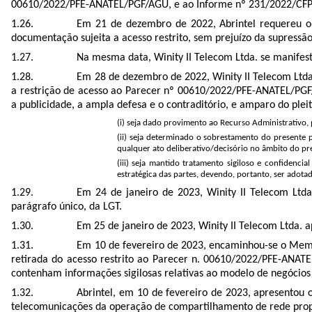
00610/2022/PFE-ANATEL/PGF/AGU, e ao Informe nº 231/2022/CFP
Em 21 de dezembro de 2022, Abrintel requereu o 
documentação sujeita a acesso restrito, sem prejuízo da supressão 
Na mesma data, Winity II Telecom Ltda. se manifest
Em 28 de dezembro de 2022, Winity II Telecom Ltda
a restrição de acesso ao Parecer nº 00610/2022/PFE-ANATEL/PGF/
a publicidade, a ampla defesa e o contraditório, e amparo do pleito
(i) seja dado provimento ao Recurso Administrativo
(ii) seja determinado o sobrestamento do presente 
qualquer ato deliberativo/decisório no âmbito do pr
(iii) seja mantido tratamento sigiloso e confidenc
estratégica das partes, devendo, portanto, ser adota
Em 24 de janeiro de 2023, Winity II Telecom Ltda
parágrafo único, da LGT.
Em 25 de janeiro de 2023, Winity II Telecom Ltda. 
Em 10 de fevereiro de 2023, encaminhou-se o Memora
retirada do acesso restrito ao Parecer n. 00610/2022/PFE-ANATE
contenham informações sigilosas relativas ao modelo de negócios 
Abrintel, em 10 de fevereiro de 2023, apresentou 
telecomunicações da operação de compartilhamento de rede proposta