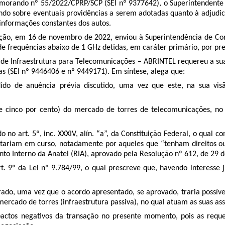
orando nº 55/2022/CPRP/SCP (SEI nº 9377642), o Superintendente 
onando sobre eventuais providências a serem adotadas quanto à adjud
informações constantes dos autos.
tação, em 16 de novembro de 2022, enviou à Superintendência de 
de frequências abaixo de 1 GHz detidas, em caráter primário, por pr
de Infraestrutura para Telecomunicações – ABRINTEL requereu a sua 
as (SEI nº 9446406 e nº 9449171). Em síntese, alega que:
dido de anuência prévia discutido, uma vez que este, na sua vis
e cinco por cento) do mercado de torres de telecomunicações, no
no art. 5º, inc. XXXIV, alín. “a”, da Constituição Federal, o qual co
estariam em curso, notadamente por aqueles que “tenham direitos ou
ento Interno da Anatel (RIA), aprovado pela Resolução nº 612, de 29 d
. 9º da Lei nº 9.784/99, o qual prescreve que, havendo interesse j
ado, uma vez que o acordo apresentado, se aprovado, traria possíve
ercado de torres (infraestrutura passiva), no qual atuam as suas ass
mpactos negativos da transação no presente momento, pois as req