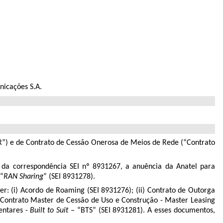
icações S.A.
IR”) e de Contrato de Cessão Onerosa de Meios de Rede (“Contrato
o da correspondência SEI nº 8931267, a anuência da Anatel para
 “
RAN Sharing
” (SEI 8931278).
er: (i) Acordo de Roaming (SEI 8931276); (ii) Contrato de Outorga
) Contrato Master de Cessão de Uso e Construção - Master Leasing
entares -
Built to Suit
– “BTS” (SEI 8931281). A esses documentos,