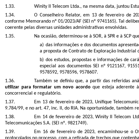
Winity II Telecom Ltda., na mesma data, juntou Estu
O Conselheiro Relator, em 13 de fevereiro de 20
conforme Memorando nº 01/2023/AF (SEI nº 9741165). Tal delibera
coerente pelas diversas unidades administrativas envolvidas.
Na ocasião, determinou-se à SOR, à SPR e à SCP qu
das informações e dos documentos apresentad
a proposta de Contrato de Exploração Industrial 
dos estudos, propostas e informações de cará
especial aos documentos SEI nº 9121167, 9155
9578592, 9578596, 9578607.
Também se definiu que, a partir das referidas aná
utilizar para formatar um novo acordo
que esteja aderente às
concorrencial e regulatório.
Em 13 de fevereiro de 2023, Unifique Telecomunica
9.784/99, e no art. 47, inc. II, do RIA. Na oportunidade, também
Em 14 de fevereiro de 2023, Winity II Telecom Ltd
Telecomunicações S.A. (SEI nº. 9821749).
Em 16 de fevereiro de 2023, encaminhou-se o Ofí
protocolados no processo, com a retirada de trechos que contenha