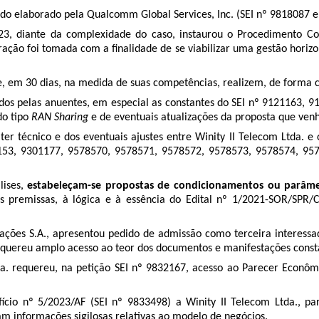
do elaborado pela Qualcomm Global Services, Inc. (SEI nº 9818087 e 9
23, diante da complexidade do caso, instaurou o Procedimento Coo
ção foi tomada com a finalidade de se viabilizar uma gestão horizon
e, em 30 dias, na medida de suas competências, realizem, de forma 
os pelas anuentes, em especial as constantes do SEI nº 9121163, 91
do tipo
RAN Sharing
e de eventuais atualizações da proposta que ven
ter técnico e dos eventuais ajustes entre Winity II Telecom Ltda. 
153, 9301177, 9578570, 9578571, 9578572, 9578573, 9578574, 95
lises,
estabeleçam-se propostas de condicionamentos ou parâmet
 premissas, à lógica e à essência do Edital nº 1/2021-SOR/SPR/C
ções S.A., apresentou pedido de admissão como terceira interessada
 requereu amplo acesso ao teor dos documentos e manifestações const
a. requereu, na petição SEI nº 9832167, acesso ao Parecer Econômi
cio nº 5/2023/AF (SEI nº 9833498) a Winity II Telecom Ltda., pa
m informações sigilosas relativas ao modelo de negócios.