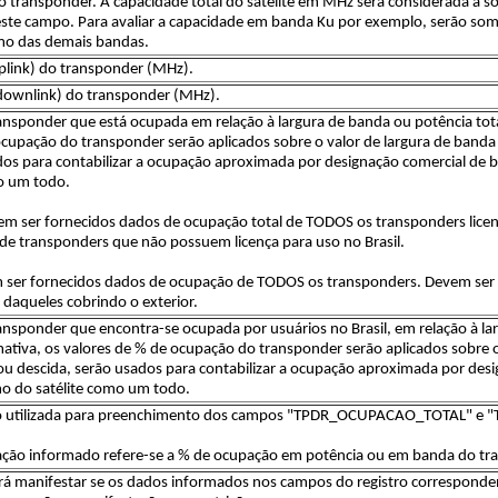
o transponder. A capacidade total do satélite em MHz será considerada a s
este campo. Para avaliar a capacidade em banda Ku por exemplo, serão som
mo das demais bandas.
uplink) do transponder (MHz).
(downlink) do transponder (MHz).
nsponder que está ocupada em relação à largura de banda ou potência totai
ocupação do transponder serão aplicados sobre o valor de largura de banda
dos para contabilizar a ocupação aproximada por designação comercial de ba
o um todo.
em ser fornecidos dados de ocupação total de TODOS os transponders licen
de transponders que não possuem licença para uso no Brasil.
 ser fornecidos dados de ocupação de TODOS os transponders. Devem ser 
 daqueles cobrindo o exterior.
ansponder que encontra-se ocupada por usuários no Brasil, em relação à la
imativa, os valores de % de ocupação do transponder serão aplicados sobre 
ou descida, serão usados para contabilizar a ocupação aproximada por desi
o do satélite como um todo.
ão utilizada para preenchimento dos campos "TPDR_OCUPACAO_TOTAL" e "
pação informado refere-se a % de ocupação em potência ou em banda do tr
 manifestar se os dados informados nos campos do registro correspondent