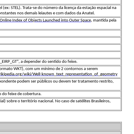
 (ex: STEL). Trata-se do número da licença da estação espacial na
onstantes nos demais leiautes e com dados da Anatel.
Online Index of Objects Launched into Outer Space
, mantida pela
EIRP_GT", a depender do sentido do feixe.
m formato WKT), com um mínimo de 2 contornos a serem
wikipedia.org/wiki/Well-known_text_representation_of_geometry
ondente podem ser públicos ou devem ter tratamento restrito,
 do feixe de cobertura.
 sobre o território nacional. No caso de satélites Brasileiros,