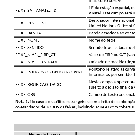
mais curto possível.
Nº da estação espacial, o
FEIXE_SAT_ANATEL_ID
Anatel. Este campo será u
Designador Internacional
FEIXE_DESIG_INT
United Nations Office of
FEIXE_BANDA
Banda associada ao cont
FEIXE_NOME
Nome do feixe.
FEIXE_SENTIDO
Sentido feixe, subida (up
FEIXE_NIVEL_EIRP_GT
Valor de EIRP ou G/T (van
FEIXE_NIVEL_UNIDADE
Unidade de medida (dB/K 
Polígono relativo às cur
FEIXE_POLIGONO_CONTORNO_WKT
informados por sentido d
Neste campo a operadora 
FEIXE_RESTRICAO_DADO
sujeito a decisão final da
FEIXE_OBS
Campo de texto opcional,
Nota 1:
No caso de satélites estrangeiros com direito de exploração
coletar dados de TODOS os feixes, incluindo aqueles com cobertura