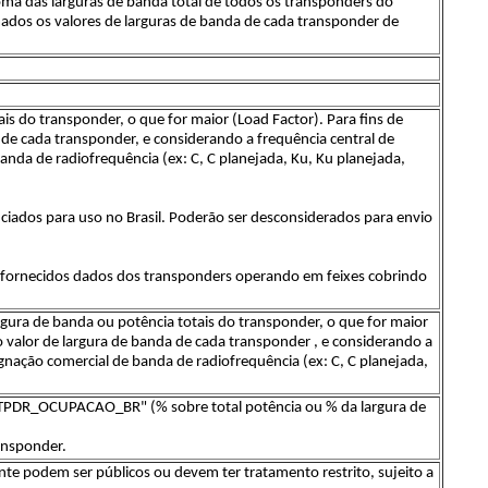
oma das larguras de banda total de todos os transponders do
ados os valores de larguras de banda de cada transponder de
s do transponder, o que for maior (Load Factor). Para fins de
 de cada transponder, e considerando a frequência central de
nda de radiofrequência (ex: C, C planejada, Ku, Ku planejada,
ciados para uso no Brasil. Poderão ser desconsiderados para envio
fornecidos dados dos transponders operando em feixes cobrindo
rgura de banda ou potência totais do transponder, o que for maior
o valor de largura de banda de cada transponder , e considerando a
gnação comercial de banda de radiofrequência (ex: C, C planejada,
TPDR_OCUPACAO_BR" (% sobre total potência ou % da largura de
ansponder.
e podem ser públicos ou devem ter tratamento restrito, sujeito a