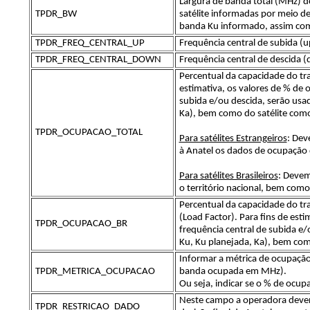
Largura de banda total (MHz) d
TPDR_BW
satélite informadas por meio d
banda Ku informado, assim co
TPDR_FREQ_CENTRAL_UP
Frequência central de subida (
TPDR_FREQ_CENTRAL_DOWN
Frequência central de descida 
Percentual da capacidade do tra
estimativa, os valores de % de 
subida e/ou descida, serão usa
Ka), bem como do satélite com
TPDR_OCUPACAO_TOTAL
Para satélites Estrangeiros
: Dev
à Anatel os dados de ocupação 
Para satélites Brasileiros
: Devem
o território nacional, bem como
Percentual da capacidade do tr
(Load Factor). Para fins de est
TPDR_OCUPACAO_BR
frequência central de subida e/
Ku, Ku planejada, Ka), bem com
Informar a métrica de ocupaç
TPDR_METRICA_OCUPACAO
banda ocupada em MHz).
Ou seja, indicar se o % de ocu
Neste campo a operadora deverá
TPDR_RESTRICAO_DADO