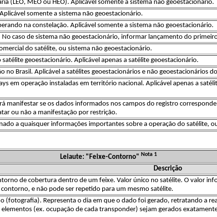
ária (LEO, MEO ou HEO). Aplicável somente a sistema não geoestacionário.
 Aplicável somente a sistema não geoestacionário.
operando na constelação. Aplicável somente a sistema não geoestacionário.
 No caso de sistema não geoestacionário, informar lançamento do primeiro sa
mercial do satélite, ou sistema não geoestacionário.
satélite geoestacionário. Aplicável apenas a satélite geoestacionário.
 no Brasil. Aplicável a satélites geoestacionários e não geoestacionários d
s em operação instaladas em território nacional. Aplicável apenas a satél
á manifestar se os dados informados nos campos do registro correspondent
atar ou não a manifestação por restrição.
nado a quaisquer informações importantes sobre a operação do satélite, o
Nota 1
Leiaute: "Feixe-Contorno"
Descrição
ontorno de cobertura dentro de um feixe. Valor único no satélite. O valor
m contorno, e não pode ser repetido para um mesmo satélite.
o (fotografia). Representa o dia em que o dado foi gerado, retratando a real
 elementos (ex. ocupação de cada transponder) sejam gerados exatamente 