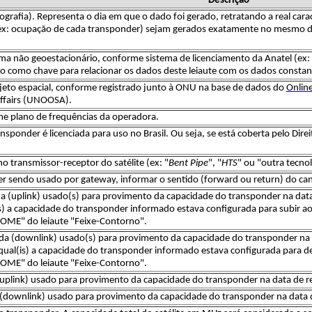
Descrição
ografia). Representa o dia em que o dado foi gerado, retratando a real carac
x: ocupação de cada transponder) sejam gerados exatamente no mesmo dia 
ema não geoestacionário, conforme sistema de licenciamento da Anatel (ex: 
ado como chave para relacionar os dados deste leiaute com os dados constan
jeto espacial, conforme registrado junto à ONU na base de dados do​
Online
Affairs (UNOOSA).
e plano de frequências da operadora.
nsponder é licenciada para uso no Brasil. Ou seja, se está coberta pelo Dire
o transmissor-receptor do satélite (ex: "
Bent Pipe
", "
HTS
" ou "outra tecnol
ver sendo usado por gateway, informar o sentido (forward ou return) do c
a (uplink) usado(s) para provimento da capacidade do transponder na data d
is) a capacidade do transponder informado estava configurada para subir ao 
OME" do leiaute "Feixe-Contorno".
da (downlink) usado(s) para provimento da capacidade do transponder na da
) qual(is) a capacidade do transponder informado estava configurada para des
OME" do leiaute "Feixe-Contorno".
(uplink) usado para provimento da capacidade do transponder na data de ref
a (downlink) usado para provimento da capacidade do transponder na data de