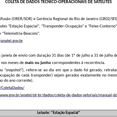
COLETA DE DADOS TÉCNICO-OPERACIONAIS DE SATÉLITES
ifusão (
ORER/SOR) e Gerência Regional do Rio de Janeiro (GR02/SFI)
utes "Estação Espacial", "Transponder-Ocupação" e "Feixe-Contorno"
te "Telemetria-Beacons".
anatel.gov.br
m janela de envio com duração 31 dias (de 1º de julho a 31 de julho d
a nos meses de
maio ou junho
correspondentes à recorrência.
 ou
"snapshot"
), refere-se ao dia em que o dado foi gerado, retrata
 ocupação de cada transponder) sejam gerados exatamente no mesmo 
ho do ano corrente).
r/ColetaDados/
/www.gov.br/anatel/pt-br/dados/coleta-de-dados-setoriais/manual-do
Leiaute: "Estação Espacial"