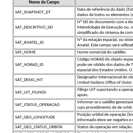
Nome do Campo
Data de referência do dado (fot
SAT_SNAPSHOT_DT
dados de todos os elementos (
Nº SEI do documento com a descr
SAT_DESCRITIVO_SEI
Metodologia de Execução ou, no 
simplificado do sistema de comu
Nº da estação espacial, ou sist
SAT_ANATEL_ID
Anatel. Este campo será utiliz
SAT_NOME
Nome comercial do satélite.
Código NORAD do objeto espac
SAT_NORAD_ID
pode ser obtido dos dados de T
espacial dos Estados Unidos. O 
Designador Internacional do ob
SAT_DESIG_INT
United Nations Office of Oute
Filings
UIT suportando a opera
SAT_UIT_FILINGS
apoio.
Informar se o satélite geoestac
SAT_STATUS_OPERACAO
cujo procedimento de de-orbit j
Posição orbital de operação (lon
SAT_GEO_LONGITUDE
informado deve ser negativo e n
SAT_GEO_STATUS_ORBITA
Status de operação em relação a 