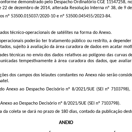
4, conforme demonstrado pelo Despacho Ordinatório CGE 11547258, n
e 22 de dezembro de 2014, alterada Resolução Interna nº 38, de 9 de
sos nº
53500.015037/2020-10
e nº
53500.045455/2023-84
.
dados técnico-operacionais de satélites na forma do Anexo.
operacionais poderão ter tratamento público ou restrito, a depender
tados, sujeito à avaliação da área curadora de dados em acatar mot
dades técnicas no envio dos dados relativos ao polígono das curvas d
icadas tempestivamente à área curadora dos dados, que avaliará 
ições dos campos dos leiautes constantes no Anexo não serão consid
atel.
 do Anexo ao Despacho Decisór
io nº 8/2021/SUE (SEI nº
7103798
)
,
 do Anexo ao Despacho Decisór
io nº 8/2021/SUE (SEI nº
7103798
).
ia da coleta se dará no prazo de 180 dias, contado da publicação des
ANEXO