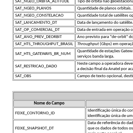
SAT_NGEO_ORBITA_ALTITUDE
Tipo de órbita não geoestacion
SAT_NGEO_PLANOS
Quantidade de planos orbitais.
SAT_NGEO_CONSTELACAO
Quantidade total de satélites 
SAT_LANCAMENTO_DT
Data de lançamento do satélite.
SAT_OP_COMERCIAL_DT
Data de entrada em operação co
SAT_ANO_PREV_DEORBIT
Ano previsto para "de-orbit" do 
SAT_HTS_THROUGHPUT_BRASIL
Throughput
(Gbps) em operação
Quantidade de estações Gateway
SAT_HTS_GATEWAYS_BR_NUM
serviços banda larga.
Neste campo a operadora dever
SAT_RESTRICAO_DADO
a decisão final da Anatel por ac
SAT_OBS
Campo de texto opcional, desti
Nome do Campo
Identificação única do c
FEIXE_CONTORNO_ID
identificação única de u
Data de referência do dad
FEIXE_SNAPSHOT_DT
que os dados de todos os