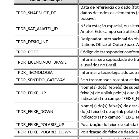
Nome do Campo
Data de referência do dado (fot
TPDR_SNAPSHOT_DT
dados de todos os elementos (e
possível.
Nº da estação espacial, ou sist
TPDR_SAT_ANATEL_ID
Anatel. Este campo será utiliz
Designador Internacional do ob
TPDR_DESIG_INT
Nations Office of Outer Space 
TPDR_CODE
Código do transponder conform
Informar se a capacidade do tra
TPDR_LICENCIADO_BRASIL
a usuários no Brasil.
TPDR_TECNOLOGIA
Informar a tecnologia adotada n
TPDR_SENTIDO_GATEWAY
Se o transmissor-receptor esti
Nome(s) do(s) feixe(s) de subid
TPDR_FEIXE_UP
feixe(s) de uplink pelo(s) qual(
indicado(s) no campo "FEIXE_N
Nome(s) do(s) feixe(s) de desci
TPDR_FEIXE_DOWN
do(s) feixe(s) de uplink pelo(s
indicado(s) no campo "FEIXE_N
TPDR_FEIXE_POLARIZ_UP
Polarização do feixe de subida 
TPDR_FEIXE_POLARIZ_DOWN
Polarização do feixe de descid