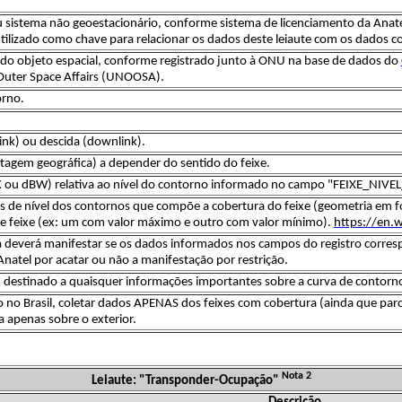
u sistema não geoestacionário, conforme sistema de licenciamento da Anatel
tilizado como chave para relacionar os dados deste leiaute com os dados c
 do objeto espacial, conforme registrado junto à ONU na base de dados do​
 Outer Space Affairs (UNOOSA).
orno.
link) ou descida (downlink).
tagem geográfica) a depender do sentido do feixe.
ou dBW) relativa ao nível do contorno informado no campo "FEIXE_NIVEL_
vas de nível dos contornos que compõe a cobertura do feixe (geometria e
e feixe (ex: um com valor máximo e outro com valor mínimo).
https://en.
deverá manifestar se os dados informados nos campos do registro corresp
 Anatel por acatar ou não a manifestação por restrição.
 destinado a quaisquer informações importantes sobre a curva de contorno
 no Brasil, coletar dados APENAS dos feixes com cobertura (ainda que parcial)
 apenas sobre o exterior.
Nota 2
Leiaute: "Transponder-Ocupação"