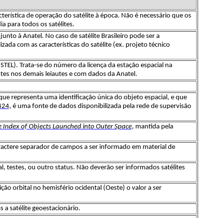
terística de operação do satélite à época. Não é necessário que os
 para todos os satélites.
nto à Anatel. No caso de satélite Brasileiro pode ser a
ada com as características do satélite (ex. projeto técnico
STEL). Trata-se do número da licença da estação espacial na
tes nos demais leiautes e com dados da Anatel.
 que representa uma identificação única do objeto espacial, e que
424,
é uma fonte de dados disponibilizada pela rede de supervisão
e Index of Objects Launched into Outer Space
, mantida pela
ractere separador de campos a ser informado em material de
, testes, ou outro status. Não deverão ser informados satélites
ção orbital no hemisfério ocidental (Oeste) o valor a ser
 a satélite geoestacionário.