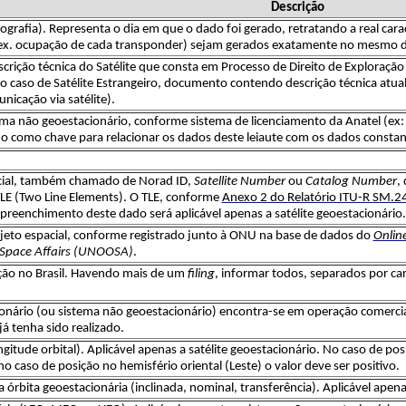
Descrição
ografia). Representa o dia em que o dado foi gerado, retratando a real carac
ex. ocupação de cada transponder) sejam gerados exatamente no mesmo dia
ição técnica do Satélite que consta em Processo de Direito de Exploração ju
caso de Satélite Estrangeiro, documento contendo descrição técnica atualiz
nicação via satélite).
ema não geoestacionário, conforme sistema de licenciamento da Anatel (ex: 
ado como chave para relacionar os dados deste leiaute com os dados constan
ial, também chamado de Norad ID,
Satellite Number
ou
Catalog Number
,
LE (Two Line Elements). O TLE, conforme
Anexo 2 do Relatório ITU-R SM.2
preenchimento deste dado será aplicável apenas a satélite geoestacionário.
jeto espacial, conforme registrado junto à ONU na base de dados do​
Onlin
r Space Affairs (UNOOSA)
.
ção no Brasil. Havendo mais de um
filing
, informar todos, separados por ca
ionário (ou sistema não geoestacionário) encontra-se em operação comercial
á tenha sido realizado.
gitude orbital). Aplicável apenas a satélite geoestacionário. No caso de posi
o caso de posição no hemisfério oriental (Leste) o valor deve ser positivo.
órbita geoestacionária (inclinada, nominal, transferência). Aplicável apenas