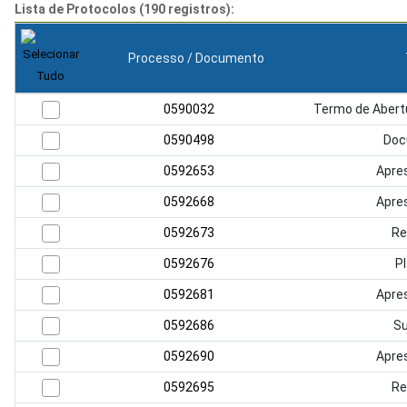
Lista de Protocolos (190 registros):
Processo / Documento
0590032
Termo de Abertu
0590498
Doc
0592653
Apre
0592668
Apre
0592673
Re
0592676
Pl
0592681
Apre
0592686
S
0592690
Apre
0592695
Re