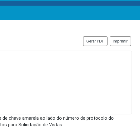
G
erar PDF
I
mprimir
ne de chave amarela ao lado do número de protocolo do
os para Solicitação de Vistas.