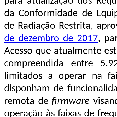
para atualização dos Requ
da Conformidade de Equi
de Radiação Restrita, apr
de dezembro de 2017
, pa
Acesso
que atualmente estã
compreendida entre
5.
limitados a operar na f
disponham
de
funcionalid
remota de
firmware
visan
operação às faixas de freq